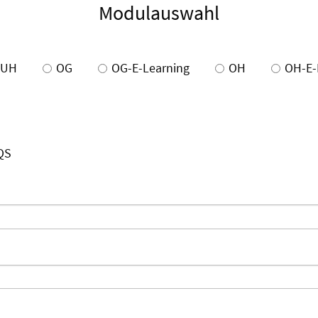
Modulauswahl
UH
OG
OG-E-Learning
OH
OH-E-
QS