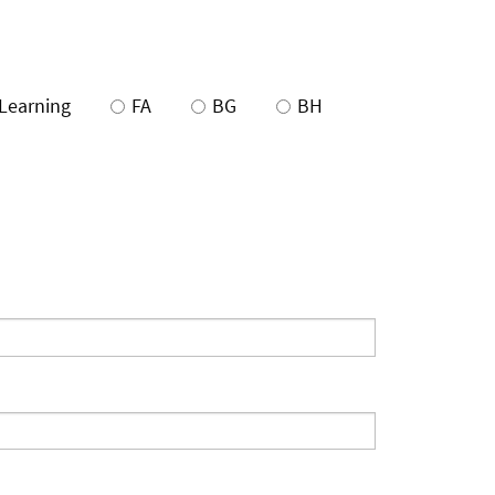
Learning
FA
BG
BH