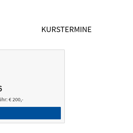
KURSTERMINE
3
6
r: € 200,-